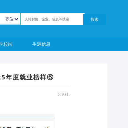
职位
搜索
学校端
生源信息
25年度就业榜样⑥
分享到：